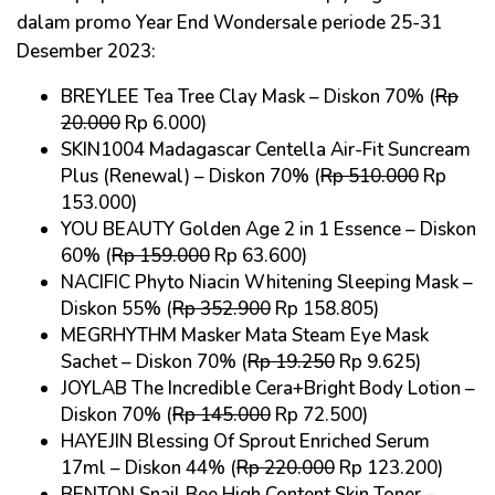
dalam promo Year End Wondersale periode 25-31
Desember 2023:
BREYLEE Tea Tree Clay Mask – Diskon 70% (
Rp
20.000
Rp 6.000)
SKIN1004 Madagascar Centella Air-Fit Suncream
Plus (Renewal) – Diskon 70% (
Rp 510.000
Rp
153.000)
YOU BEAUTY Golden Age 2 in 1 Essence – Diskon
60% (
Rp 159.000
Rp 63.600)
NACIFIC Phyto Niacin Whitening Sleeping Mask –
Diskon 55% (
Rp 352.900
Rp 158.805)
MEGRHYTHM Masker Mata Steam Eye Mask
Sachet – Diskon 70% (
Rp 19.250
Rp 9.625)
JOYLAB The Incredible Cera+Bright Body Lotion –
Diskon 70% (
Rp 145.000
Rp 72.500)
HAYEJIN Blessing Of Sprout Enriched Serum
17ml – Diskon 44% (
Rp 220.000
Rp 123.200)
BENTON Snail Bee High Content Skin Toner –