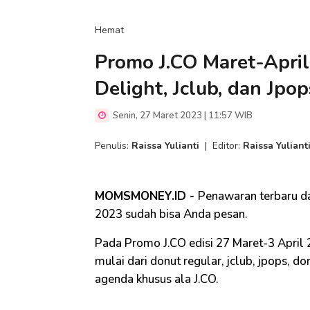
Hemat
Promo J.CO Maret-Apri
Delight, Jclub, dan Jpo
Senin, 27 Maret 2023 | 11:57 WIB
Penulis:
Raissa Yulianti
|
Editor:
Raissa Yuliant
MOMSMONEY.ID -
Penawaran terbaru dar
2023 sudah bisa Anda pesan.
Pada Promo J.CO edisi 27 Maret-3 April 
mulai dari donut regular, jclub, jpops, d
agenda khusus ala J.CO.