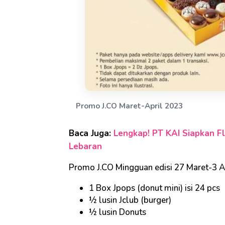
Promo J.CO Maret-April 2023
Baca Juga:
Lengkap! PT KAI Siapkan F
Lebaran
Promo J.CO Mingguan edisi 27 Maret-3 Ap
1 Box Jpops (donut mini) isi 24 pcs
½ lusin Jclub (burger)
½ lusin Donuts