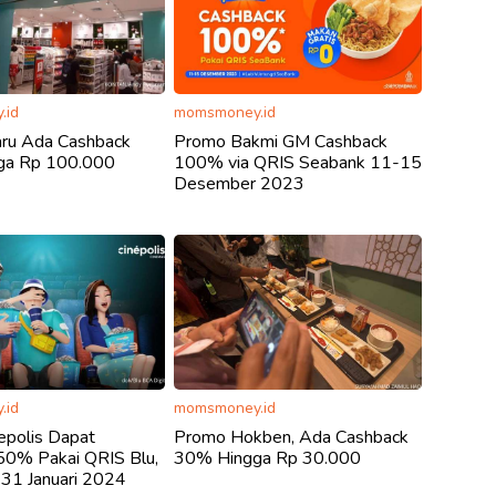
.id
momsmoney.id
ru Ada Cashback
Promo Bakmi GM Cashback
ga Rp 100.000
100% via QRIS Seabank 11-15
Desember 2023
.id
momsmoney.id
epolis Dapat
Promo Hokben, Ada Cashback
50% Pakai QRIS Blu,
30% Hingga Rp 30.000
-31 Januari 2024