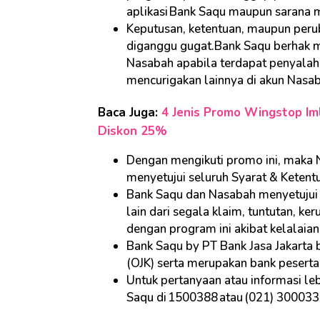
aplikasi Bank Saqu maupun sarana m
Keputusan, ketentuan, maupun perub
diganggu gugat.Bank Saqu berhak m
Nasabah apabila terdapat penyalahg
mencurigakan lainnya di akun Nasa
Baca Juga:
4 Jenis Promo Wingstop Iml
Diskon 25%
Dengan mengikuti promo ini, maka
menyetujui seluruh Syarat & Ketent
Bank Saqu dan Nasabah menyetujui
lain dari segala klaim, tuntutan, k
dengan program ini akibat kelalaia
Bank Saqu by PT Bank Jasa Jakarta b
(OJK) serta merupakan bank pesert
Untuk pertanyaan atau informasi le
Saqu di 1500388 atau (021) 300033