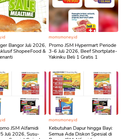
.id
momsmoney.id
er Bangor Juli 2026,
Promo JSM Hypermart Periode
sklusif ShopeeFood &
3-6 Juli 2026, Beef Shortplate-
nanti
Yakiniku Beli 1 Gratis 1
.id
momsmoney.id
romo JSM Alfamidi
Kebutuhan Dapur hingga Bayi:
5 Juli 2026, Susu-
Semua Ada Diskon Spesial di