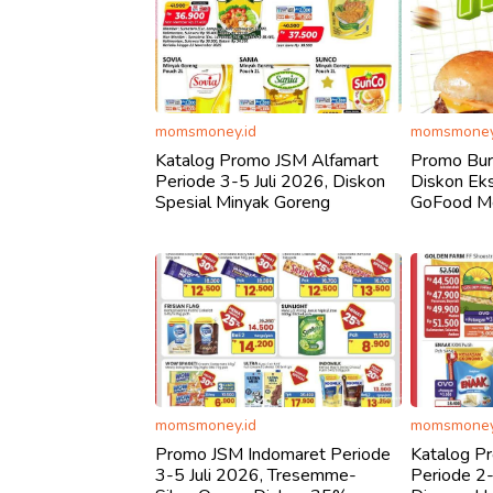
momsmoney.id
momsmoney
Katalog Promo JSM Alfamart
Promo Burg
Periode 3-5 Juli 2026, Diskon
Diskon Ek
Spesial Minyak Goreng
GoFood Me
momsmoney.id
momsmoney
Promo JSM Indomaret Periode
Katalog P
3-5 Juli 2026, Tresemme-
Periode 2-