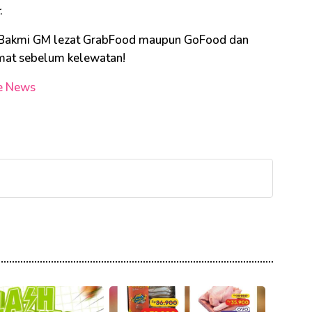
.
 Bakmi GM lezat GrabFood maupun GoFood dan
emat sebelum kelewatan!
e News