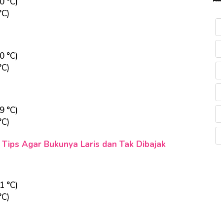
0 °C)
°C)
0 °C)
°C)
9 °C)
°C)
ni Tips Agar Bukunya Laris dan Tak Dibajak
1 °C)
°C)