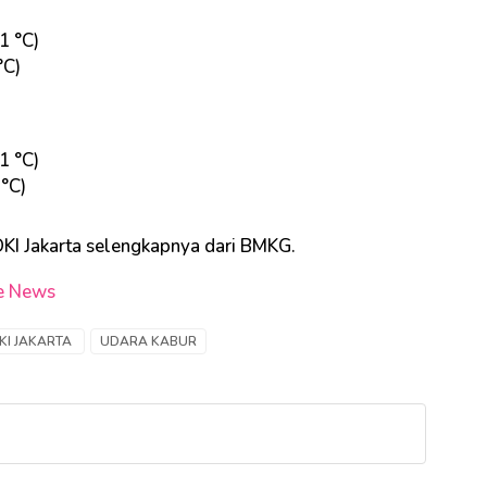
1 °C)
°C)
1 °C)
 °C)
 DKI Jakarta selengkapnya dari BMKG.
e News
KI JAKARTA
UDARA KABUR