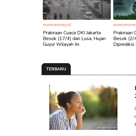
momsmoney.id
momsmoney
Prakiraan Cuaca DKI Jakarta
Prakiraan 
Besok (17/4) dan Lusa, Hujan
Besok (2/4
Guyur Wilayah Ini
Diprediksi
TERBARU