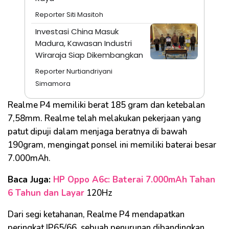
Reporter Siti Masitoh
Investasi China Masuk
Madura, Kawasan Industri
Wiraraja Siap Dikembangkan
Reporter Nurtiandriyani
Simamora
Realme
P4 memiliki berat 185 gram dan ketebalan
7,58mm.
Realme
telah melakukan pekerjaan yang
patut dipuji dalam menjaga beratnya di bawah
190gram, mengingat ponsel ini memiliki baterai besar
7.000mAh.
Baca Juga:
HP Oppo A6c: Baterai 7.000mAh Tahan
6 Tahun dan Layar
120Hz
Dari segi ketahanan,
Realme
P4 mendapatkan
peringkat IP65/66, sebuah penurunan dibandingkan