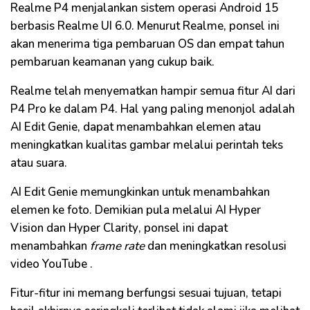
Realme
P4 menjalankan sistem operasi
Android
15
berbasis
Realme
UI 6.0. Menurut
Realme
, ponsel ini
akan menerima tiga pembaruan OS dan empat tahun
pembaruan keamanan yang cukup baik.
Realme
telah menyematkan hampir semua fitur AI dari
P4
Pro
ke dalam P4. Hal yang paling menonjol adalah
AI
Edit
Genie
, dapat menambahkan elemen atau
meningkatkan kualitas gambar melalui perintah teks
atau suara.
AI
Edit
Genie
memungkinkan untuk menambahkan
elemen ke foto. Demikian pula melalui AI
Hyper
Vision
dan
Hyper
Clarity
, ponsel ini dapat
menambahkan
frame
rate
dan meningkatkan resolusi
video
YouTube
.
Fitur-fitur ini memang berfungsi sesuai tujuan, tetapi