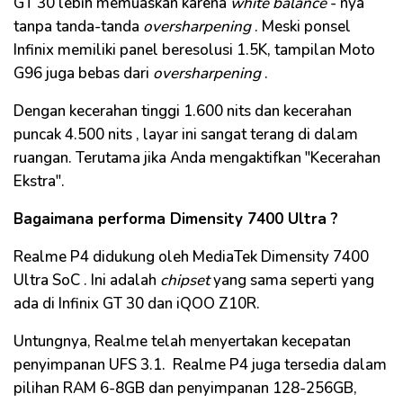
GT 30 lebih memuaskan karena
white
balance
-
nya
tanpa tanda-tanda
oversharpening
. Meski ponsel
Infinix
memiliki
panel
beresolusi 1.5K, tampilan Moto
G96 juga bebas dari
oversharpening
.
Dengan kecerahan tinggi 1.600
nits
dan kecerahan
puncak 4.500
nits
, layar ini sangat terang di dalam
ruangan. Terutama jika Anda mengaktifkan "Kecerahan
Ekstra".
Bagaimana performa
Dimensity
7400
Ultra
?
Realme
P4 didukung oleh
MediaTek
Dimensity
7400
Ultra
SoC
. Ini adalah
chipset
yang sama seperti yang
ada di
Infinix
GT 30 dan
iQOO
Z10R.
Untungnya,
Realme
telah menyertakan kecepatan
penyimpanan
UFS
3.1.
Realme
P4 juga tersedia dalam
pilihan
RAM
6-8GB dan penyimpanan 128-256GB,