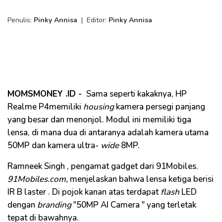
Penulis:
Pinky Annisa
|
Editor:
Pinky Annisa
MOMSMONEY
.ID -
Sama seperti kakaknya, HP
Realme
P4memiliki
housing
kamera persegi panjang
yang besar dan menonjol. Modul ini memiliki tiga
lensa, di mana dua di antaranya adalah kamera utama
50MP dan kamera
ultra-
wide
8MP.
Ramneek
Singh
, pengamat
gadget
dari 91Mobiles.
91Mobiles.
com,
menjelaskan bahwa lensa ketiga berisi
IR B
laster
. Di pojok kanan atas terdapat
flash
LED
dengan
branding
"50MP AI
Camera
" yang terletak
tepat di bawahnya.