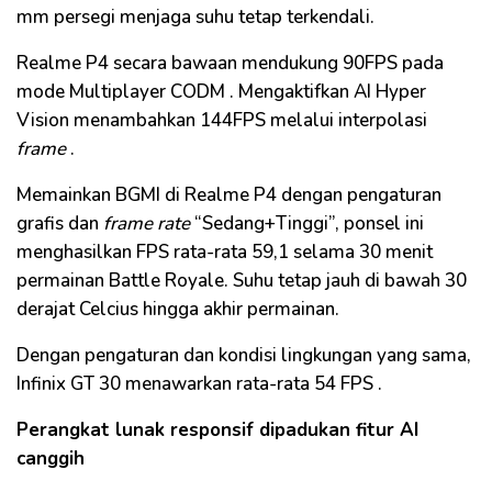
mm persegi menjaga suhu tetap terkendali.
Realme
P4 secara bawaan mendukung 90FPS pada
mode
Multiplayer
CODM
. Mengaktifkan AI
Hyper
Vision
menambahkan 144FPS melalui interpolasi
frame
.
Memainkan
BGMI
di
Realme
P4 dengan pengaturan
grafis dan
frame
rate
“Sedang+Tinggi”, ponsel ini
menghasilkan
FPS
rata-rata 59,1 selama 30 menit
permainan
Battle
Royale
. Suhu tetap jauh di bawah 30
derajat Celcius hingga akhir permainan.
Dengan pengaturan dan kondisi lingkungan yang sama,
Infinix
GT 30 menawarkan rata-rata 54
FPS
.
Perangkat lunak
responsif dipadukan fitur AI
canggih