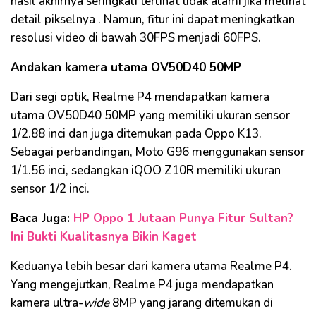
hasil akhirnya
seringkali
terlihat tidak alami jika melihat
detail
pikselnya
. Namun, fitur ini dapat meningkatkan
resolusi video di bawah 30FPS menjadi 60FPS.
Andakan kamera utama OV50D40 50MP
Dari segi optik,
Realme
P4 mendapatkan kamera
utama OV50D40 50MP yang memiliki ukuran sensor
1/2.88 inci dan juga ditemukan pada
Oppo
K13.
Sebagai perbandingan, Moto G96 menggunakan sensor
1/1.56 inci, sedangkan
iQOO
Z10R memiliki ukuran
sensor 1/2 inci.
Baca Juga:
HP Oppo 1 Jutaan Punya Fitur Sultan?
Ini Bukti Kualitasnya Bikin Kaget
Keduanya lebih besar dari kamera utama
Realme
P4.
Yang mengejutkan,
Realme
P4 juga mendapatkan
kamera
ultra-
wide
8MP yang jarang ditemukan di