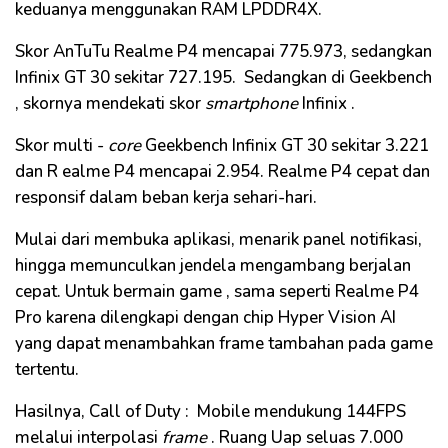
keduanya menggunakan
RAM
LPDDR4X.
Skor
AnTuTu
Realme
P4 mencapai 775.973, sedangkan
Infinix
GT 30 sekitar 727.195.
Sedangkan di
Geekbench
, skornya mendekati skor
smartphone
Infinix
.
Skor
multi
-
core
Geekbench
Infinix
GT 30 sekitar 3.221
dan R
ealme
P4 mencapai 2.954.
Realme
P4 cepat dan
responsif dalam beban kerja sehari-hari.
Mulai dari membuka aplikasi, menarik
panel
notifikasi,
hingga memunculkan jendela mengambang berjalan
cepat. Untuk bermain
game
, sama seperti
Realme
P4
Pro
karena dilengkapi dengan
chip
Hyper
Vision
AI
yang dapat menambahkan
frame
tambahan pada
game
tertentu.
Hasilnya,
Call
of
Duty
:
Mobile
mendukung 144FPS
melalui interpolasi
frame
.
Ruang
Uap
seluas 7.000