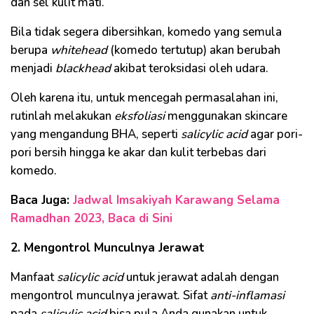
dan sel kulit mati.
Bila tidak segera dibersihkan, komedo yang semula
berupa
whitehead
(komedo tertutup) akan berubah
menjadi
blackhead
akibat teroksidasi oleh udara.
Oleh karena itu, untuk mencegah permasalahan ini,
rutinlah melakukan
eksfoliasi
menggunakan skincare
yang mengandung BHA, seperti
salicylic acid
agar pori-
pori bersih hingga ke akar dan kulit terbebas dari
komedo.
Baca Juga:
Jadwal Imsakiyah Karawang Selama
Ramadhan 2023, Baca di Sini
2. Mengontrol Munculnya Jerawat
Manfaat
salicylic acid
untuk jerawat adalah dengan
mengontrol munculnya jerawat. Sifat
anti-inflamasi
pada
salicylic acid
bisa pula Anda gunakan untuk