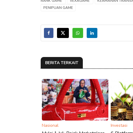
RANK GAME
VEXAGAME
KEAMANAN TRANSA
PENIPUAN GAME
BERITA TERKAIT
Nasional
Investasi