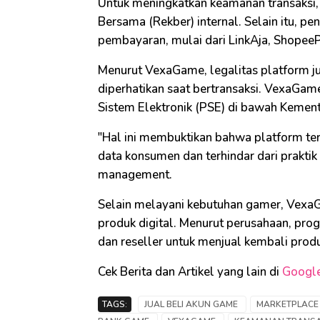
Untuk meningkatkan keamanan transaksi,
Bersama (Rekber) internal. Selain itu, 
pembayaran, mulai dari LinkAja, ShopeeP
Menurut VexaGame, legalitas platform ju
diperhatikan saat bertransaksi. VexaGam
Sistem Elektronik (PSE) di bawah Kement
"Hal ini membuktikan bahwa platform te
data konsumen dan terhindar dari praktik
management.
Selain melayani kebutuhan gamer, Vexa
produk digital. Menurut perusahaan, p
dan reseller untuk menjual kembali produ
Cek Berita dan Artikel yang lain di
Googl
TAGS:
JUAL BELI AKUN GAME
MARKETPLACE