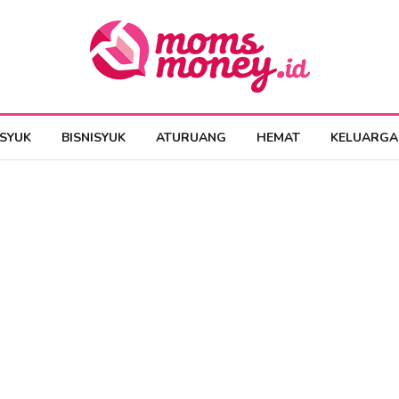
ESYUK
BISNISYUK
ATURUANG
HEMAT
KELUARGA