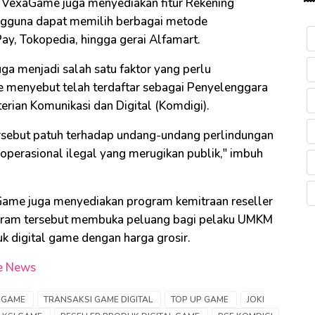
 VexaGame juga menyediakan fitur Rekening
pengguna dapat memilih berbagai metode
ay, Tokopedia, hingga gerai Alfamart.
ga menjadi salah satu faktor yang perlu
e menyebut telah terdaftar sebagai Penyelenggara
erian Komunikasi dan Digital (Komdigi).
rsebut patuh terhadap undang-undang perlindungan
 operasional ilegal yang merugikan publik," imbuh
Game juga menyediakan program kemitraan reseller
rogram tersebut membuka peluang bagi pelaku UMKM
k digital game dengan harga grosir.
e News
 GAME
TRANSAKSI GAME DIGITAL
TOP UP GAME
JOKI