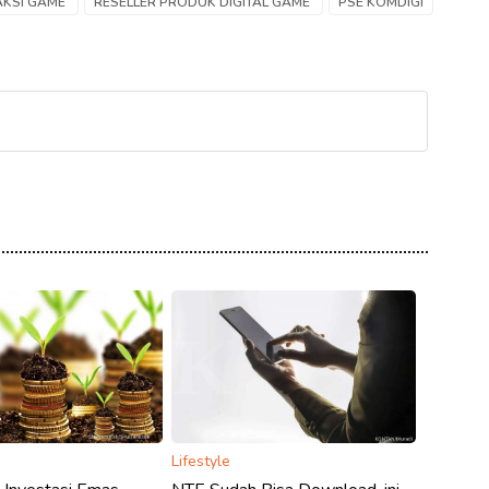
KSI GAME
RESELLER PRODUK DIGITAL GAME
PSE KOMDIGI
Lifestyle