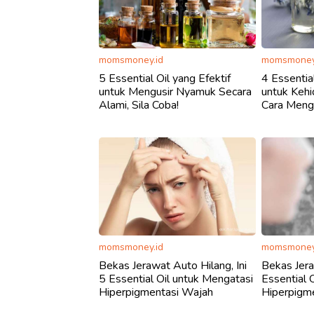
momsmoney.id
momsmoney
5 Essential Oil yang Efektif
4 Essentia
untuk Mengusir Nyamuk Secara
untuk Keh
Alami, Sila Coba!
Cara Meng
momsmoney.id
momsmoney
Bekas Jerawat Auto Hilang, Ini
Bekas Jer
5 Essential Oil untuk Mengatasi
Essential 
Hiperpigmentasi Wajah
Hiperpigm