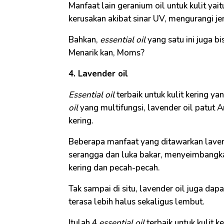
Manfaat lain geranium oil untuk kulit y
kerusakan akibat sinar UV, mengurangi jer
Bahkan,
essential oil
yang satu ini juga bi
Menarik kan, Moms?
4. Lavender oil
Essential oil
terbaik untuk kulit kering y
oil
yang multifungsi, lavender oil patut 
kering.
Beberapa manfaat yang ditawarkan lavend
serangga dan luka bakar, menyeimbangka
kering dan pecah-pecah.
Tak sampai di situ, lavender oil juga dapa
terasa lebih halus sekaligus lembut.
Itulah 4
essential oil
terbaik untuk kulit k