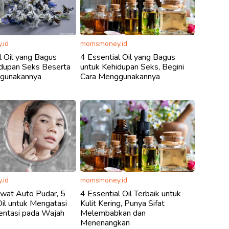
.id
momsmoney.id
l Oil yang Bagus
4 Essential Oil yang Bagus
idupan Seks Beserta
untuk Kehidupan Seks, Begini
gunakannya
Cara Menggunakannya
.id
momsmoney.id
awat Auto Pudar, 5
4 Essential Oil Terbaik untuk
Oil untuk Mengatasi
Kulit Kering, Punya Sifat
entasi pada Wajah
Melembabkan dan
Menenangkan