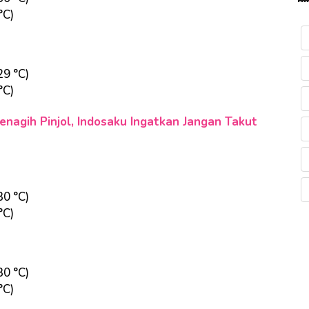
°C)
29 °C)
°C)
nagih Pinjol, Indosaku Ingatkan Jangan Takut
30 °C)
°C)
30 °C)
°C)