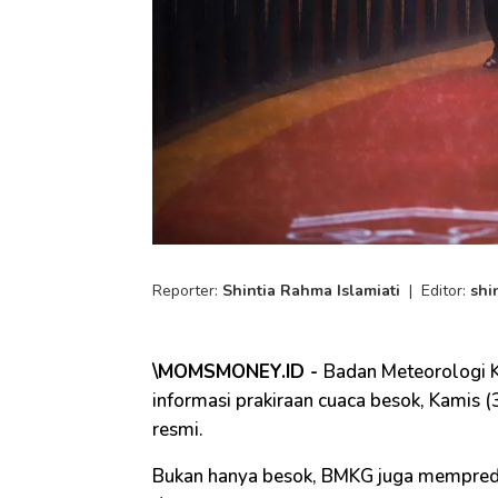
Reporter:
Shintia Rahma Islamiati
|
Editor:
shi
\MOMSMONEY.ID -
Badan Meteorologi 
informasi prakiraan cuaca besok, Kamis (3
resmi.
Bukan hanya besok, BMKG juga memprediks