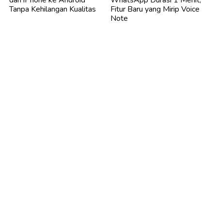
dari iPhone ke Android
WhatsApp Durasi 1 Menit,
Tanpa Kehilangan Kualitas
Fitur Baru yang Mirip Voice
Note