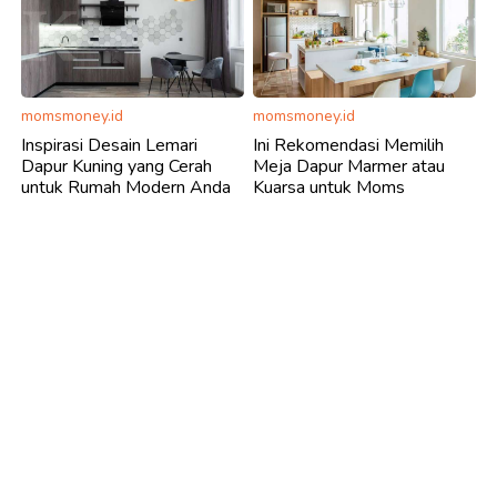
momsmoney.id
momsmoney.id
Inspirasi Desain Lemari
Ini Rekomendasi Memilih
Dapur Kuning yang Cerah
Meja Dapur Marmer atau
untuk Rumah Modern Anda
Kuarsa untuk Moms