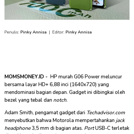
Penulis:
Pinky Annisa
|
Editor:
Pinky Annisa
MOMSMONEY.ID -
​HP
murah G06 Power meluncur
bersama layar HD+ 6,88 inci (1640x720) yang
mendominasi bagian depan. Gadget ini dibingkai oleh
bezel yang tebal dan
notch
.
Adam Smith, pengamat gadget dari
Techadvisor.com
menyebutkan bahwa Motorola mempertahankan
jack
headphone
3,5 mm di bagian atas.
Port
USB-C terletak