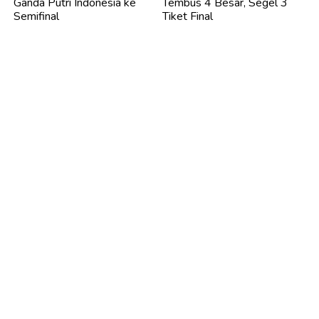
Ganda Putri Indonesia ke
Tembus 4 Besar, Segel 3
Semifinal
Tiket Final