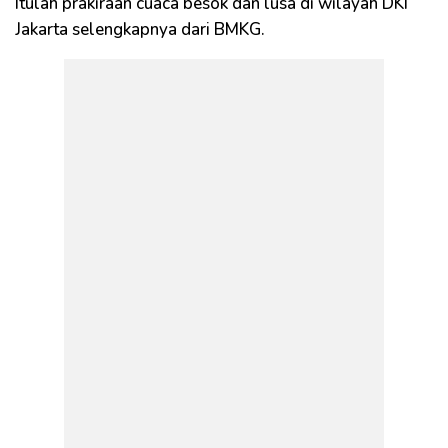
Itulah prakiraan cuaca besok dan lusa di wilayah DKI
Jakarta selengkapnya dari BMKG.