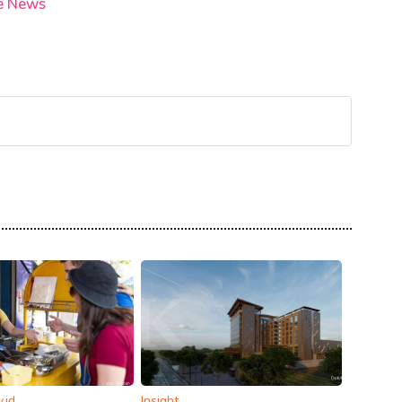
e News
.id
Insight