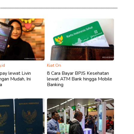
.id
Kiat On
opay lewat Livin
8 Cara Bayar BPJS Kesehatan
ngan Mudah, Ini
lewat ATM Bank hingga Mobile
a
Banking