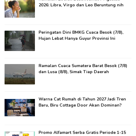
2026: Libra, Virgo dan Leo Beruntung nih
Peringatan Dini BMKG Cuaca Besok (7/8),
Hujan Lebat Hanya Guyur Provinsi Ini
Ramalan Cuaca Sumatera Barat Besok (7/8)
dan Lusa (8/8), Simak Tiap Daerah
Warna Cat Rumah di Tahun 2027 Jadi Tren
Baru, Biru Cottage Door Akan Dominan?
Promo Alfamart Serba Gratis Periode 1-15