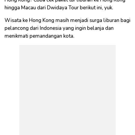
hingga Macau dari Dwidaya Tour berikut ini, yuk.
Wisata ke Hong Kong masih menjadi surga liburan bagi
pelancong dari Indonesia yang ingin belanja dan
menikmati pemandangan kota.