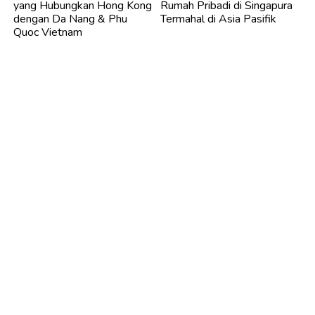
yang Hubungkan Hong Kong
Rumah Pribadi di Singapura
dengan Da Nang & Phu
Termahal di Asia Pasifik
Quoc Vietnam