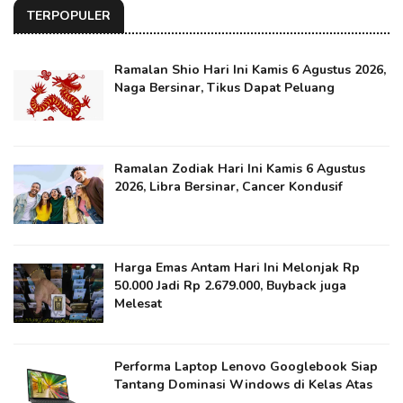
TERPOPULER
Ramalan Shio Hari Ini Kamis 6 Agustus 2026,
Naga Bersinar, Tikus Dapat Peluang
Ramalan Zodiak Hari Ini Kamis 6 Agustus
2026, Libra Bersinar, Cancer Kondusif
Harga Emas Antam Hari Ini Melonjak Rp
50.000 Jadi Rp 2.679.000, Buyback juga
Melesat
Performa Laptop Lenovo Googlebook Siap
Tantang Dominasi Windows di Kelas Atas