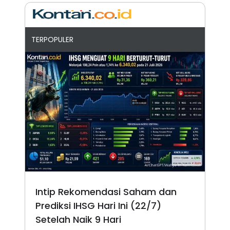
TERPOPULER
Intip Rekomendasi Saham dan
Prediksi IHSG Hari Ini (22/7)
Setelah Naik 9 Hari