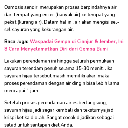
Osmosis sendiri merupakan proses berpindahnya air
dari tempat yang encer (banyak air) ke tempat yang
pekat (kurang air). Dalam hal ini, air akan mengisi sel-
sel sayuran yang kekurangan air.
Baca Juga:
Waspadai Gempa di Cianjur & Jember, Ini
8 Cara Menyelamatkan Diri dari Gempa Bumi
Lakukan perendaman ini hingga seluruh permukaan
sayuran terendam penuh selama 15-30 menit. Jika
sayuran hijau tersebut masih memiliki akar, maka
proses perendaman dengan air dingin bisa lebih lama
mencapai 1 jam.
Setelah proses perendaman air es berlangsung,
sayuran hijau jadi segar kembali dan teksturnya jadi
krispi ketika diolah. Sangat cocok dijadikan sebagai
salad untuk santapan diet Anda.