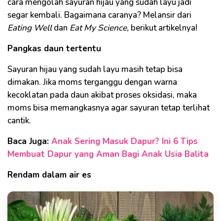
cara mengolah sayuran hijau yang sudah layu jadi
segar kembali. Bagaimana caranya? Melansir dari
Eating Well
dan
Eat My Science,
berikut artikelnya!
Pangkas daun tertentu
Sayuran hijau yang sudah layu masih tetap bisa
dimakan. Jika moms terganggu dengan warna
kecoklatan pada daun akibat proses oksidasi, maka
moms bisa memangkasnya agar sayuran tetap terlihat
cantik.
Baca Juga:
Anak Sering Masuk Dapur? Ini 6 Tips
Membuat Dapur yang Aman Bagi Anak Usia Balita
Rendam dalam air es