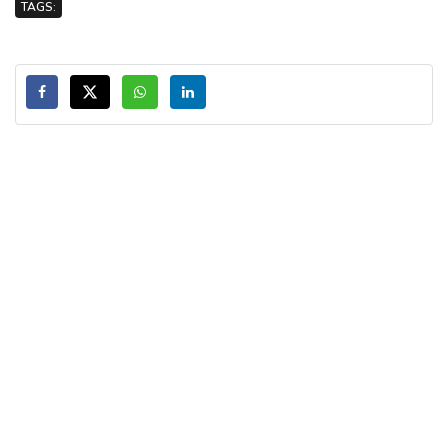
TAGS: