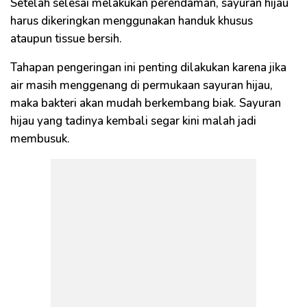
Setelah selesai melakukan perendaman, sayuran hijau
harus dikeringkan menggunakan handuk khusus
ataupun tissue bersih.
Tahapan pengeringan ini penting dilakukan karena jika
air masih menggenang di permukaan sayuran hijau,
maka bakteri akan mudah berkembang biak. Sayuran
hijau yang tadinya kembali segar kini malah jadi
membusuk.