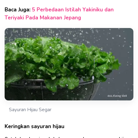
Baca Juga:
5 Perbedaan Istilah Yakiniku dan
Teriyaki Pada Makanan Jepang
Sayuran Hijau Segar
Keringkan sayuran hijau