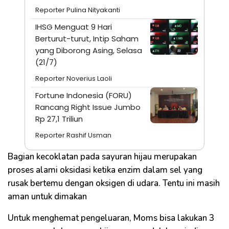
Reporter Pulina Nityakanti
IHSG Menguat 9 Hari
Berturut-turut, Intip Saham
yang Diborong Asing, Selasa
(21/7)
Reporter Noverius Laoli
Fortune Indonesia (FORU)
Rancang Right Issue Jumbo
Rp 27,1 Triliun
Reporter Rashif Usman
Bagian kecoklatan pada sayuran hijau merupakan
proses alami oksidasi ketika enzim dalam sel yang
rusak bertemu dengan oksigen di udara. Tentu ini masih
aman untuk dimakan
Untuk menghemat pengeluaran, Moms bisa lakukan 3