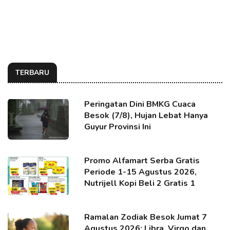
TERBARU
Peringatan Dini BMKG Cuaca
Besok (7/8), Hujan Lebat Hanya
Guyur Provinsi Ini
Promo Alfamart Serba Gratis
Periode 1-15 Agustus 2026,
Nutrijell Kopi Beli 2 Gratis 1
Ramalan Zodiak Besok Jumat 7
Agustus 2026: Libra, Virgo dan