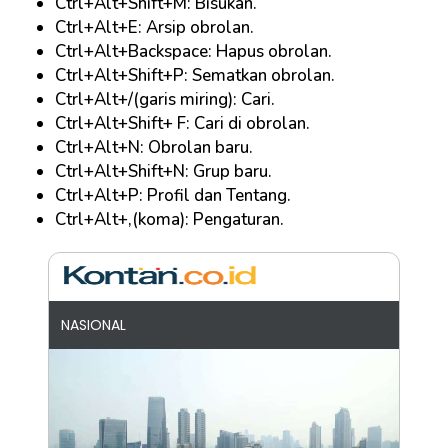
Ctrl+Alt+Shift+M: Bisukan.
Ctrl+Alt+E: Arsip obrolan.
Ctrl+Alt+Backspace: Hapus obrolan.
Ctrl+Alt+Shift+P: Sematkan obrolan.
Ctrl+Alt+/(garis miring): Cari.
Ctrl+Alt+Shift+ F: Cari di obrolan.
Ctrl+Alt+N: Obrolan baru.
Ctrl+Alt+Shift+N: Grup baru.
Ctrl+Alt+P: Profil dan Tentang.
Ctrl+Alt+,(koma): Pengaturan.
NASIONAL