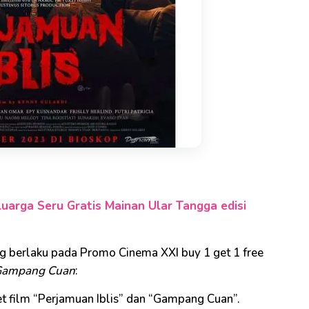
uarga Seru Gratis Mainan Ular Tangga edisi
g berlaku pada Promo Cinema XXI buy 1 get 1 free
ampang Cuan
:
t film “Perjamuan Iblis” dan “Gampang Cuan”.