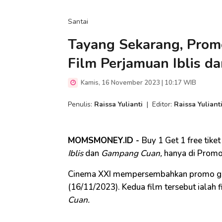
Santai
Tayang Sekarang, Pro
Film Perjamuan Iblis 
Kamis, 16 November 2023 | 10:17 WIB
Penulis:
Raissa Yulianti
|
Editor:
Raissa Yuliant
MOMSMONEY.ID -
Buy 1 Get 1 free tike
Iblis
dan
Gampang Cuan,
hanya di Promo 
Cinema XXI mempersembahkan promo gratis
(16/11/2023). Kedua film tersebut ialah 
Cuan.