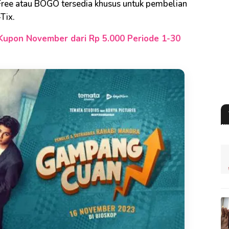
Free atau BOGO tersedia khusus untuk pembelian
-Tix.
Kupon November dari Rp 5.000 Periode 1-30