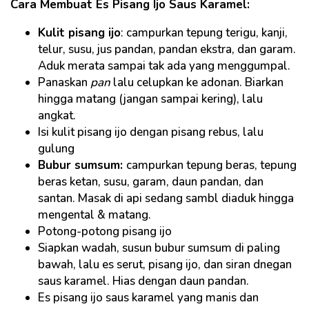
Cara Membuat Es Pisang Ijo Saus Karamel:
Kulit pisang ijo
: campurkan tepung terigu, kanji,
telur, susu, jus pandan, pandan ekstra, dan garam.
Aduk merata sampai tak ada yang menggumpal.
Panaskan
pan
lalu celupkan ke adonan. Biarkan
hingga matang (jangan sampai kering), lalu
angkat.
Isi kulit pisang ijo dengan pisang rebus, lalu
gulung
Bubur sumsum:
campurkan tepung beras, tepung
beras ketan, susu, garam, daun pandan, dan
santan. Masak di api sedang sambl diaduk hingga
mengental & matang.
Potong-potong pisang ijo
Siapkan wadah, susun bubur sumsum di paling
bawah, lalu es serut, pisang ijo, dan siran dnegan
saus karamel. Hias dengan daun pandan.
Es pisang ijo saus karamel yang manis dan