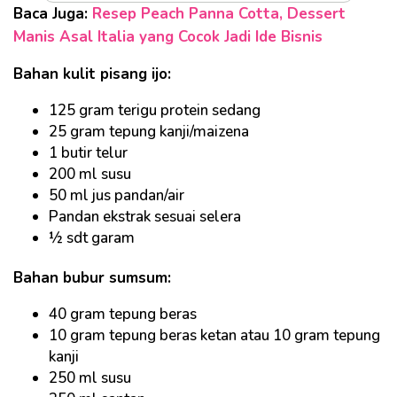
Baca Juga:
Resep Peach Panna Cotta, Dessert
Manis Asal Italia yang Cocok Jadi Ide Bisnis
Bahan kulit pisang ijo:
125 gram terigu protein sedang
25 gram tepung kanji/maizena
1 butir telur
200 ml susu
50 ml jus pandan/air
Pandan ekstrak sesuai selera
½ sdt garam
Bahan bubur sumsum:
40 gram tepung beras
10 gram tepung beras ketan atau 10 gram tepung
kanji
250 ml susu