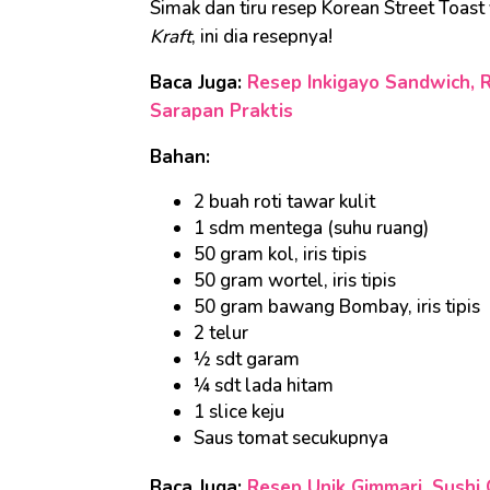
Simak dan tiru resep Korean Street Toast y
Kraft
, ini dia resepnya!
Baca Juga:
Resep Inkigayo Sandwich, Ro
Sarapan Praktis
Bahan:
2 buah roti tawar kulit
1 sdm mentega (suhu ruang)
50 gram kol, iris tipis
50 gram wortel, iris tipis
50 gram bawang Bombay, iris tipis
2 telur
½ sdt garam
¼ sdt lada hitam
1 slice keju
Saus tomat secukupnya
Baca Juga:
Resep Unik Gimmari, Sushi 