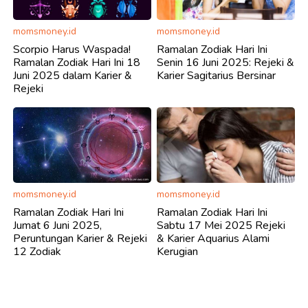
momsmoney.id
momsmoney.id
Scorpio Harus Waspada!
Ramalan Zodiak Hari Ini
Ramalan Zodiak Hari Ini 18
Senin 16 Juni 2025: Rejeki &
Juni 2025 dalam Karier &
Karier Sagitarius Bersinar
Rejeki
momsmoney.id
momsmoney.id
Ramalan Zodiak Hari Ini
Ramalan Zodiak Hari Ini
Jumat 6 Juni 2025,
Sabtu 17 Mei 2025 Rejeki
Peruntungan Karier & Rejeki
& Karier Aquarius Alami
12 Zodiak
Kerugian