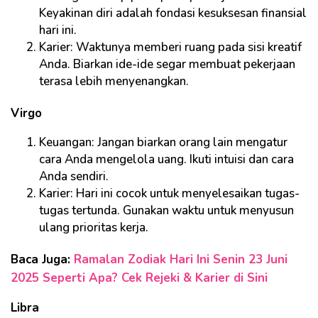
Keyakinan diri adalah fondasi kesuksesan finansial
hari ini.
Karier: Waktunya memberi ruang pada sisi kreatif
Anda. Biarkan ide-ide segar membuat pekerjaan
terasa lebih menyenangkan.
Virgo
Keuangan: Jangan biarkan orang lain mengatur
cara Anda mengelola uang. Ikuti intuisi dan cara
Anda sendiri.
Karier: Hari ini cocok untuk menyelesaikan tugas-
tugas tertunda. Gunakan waktu untuk menyusun
ulang prioritas kerja.
Baca Juga:
Ramalan Zodiak Hari Ini Senin 23 Juni
2025 Seperti Apa? Cek Rejeki & Karier di Sini
Libra