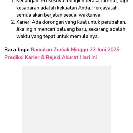
Keuangan: Prosesnya mungkin terasa lambat, tapi
kesabaran adalah kekuatan Anda. Percayalah,
semua akan berjalan sesuai waktunya.
Karier: Ada dorongan yang kuat untuk perubahan.
Jika ingin mencari peluang baru, sekarang adalah
waktu yang tepat untuk memulainya.
Baca Juga:
Ramalan Zodiak Minggu 22 Juni 2025:
Prediksi Karier & Rejeki Akurat Hari Ini