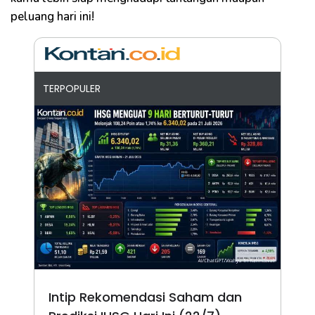
peluang hari ini!
TERPOPULER
Intip Rekomendasi Saham dan