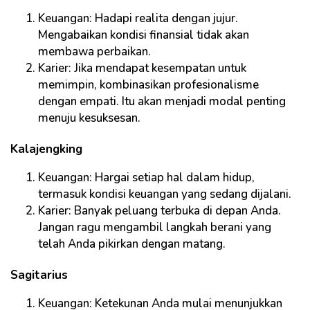
Keuangan: Hadapi realita dengan jujur.
Mengabaikan kondisi finansial tidak akan
membawa perbaikan.
Karier: Jika mendapat kesempatan untuk
memimpin, kombinasikan profesionalisme
dengan empati. Itu akan menjadi modal penting
menuju kesuksesan.
Kalajengking
Keuangan: Hargai setiap hal dalam hidup,
termasuk kondisi keuangan yang sedang dijalani.
Karier: Banyak peluang terbuka di depan Anda.
Jangan ragu mengambil langkah berani yang
telah Anda pikirkan dengan matang.
Sagitarius
Keuangan: Ketekunan Anda mulai menunjukkan