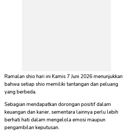
Ramalan shio hari ini Kamis 7 Juni 2026 menunjukkan
bahwa setiap shio memiliki tantangan dan peluang
yang berbeda.
Sebagian mendapatkan dorongan positif dalam
keuangan dan karier, sementara lainnya perlu lebih
berhati hati dalam mengelola emosi maupun
pengambilan keputusan.