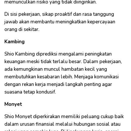
memunculkan risiko yang tidak diinginkan.
Di sisi pekerjaan, sikap proaktif dan rasa tanggung
jawab akan membantu meningkatkan kepercayaan
orang di sekitar.
Kambing
Shio Kambing diprediksi mengalami peningkatan
keuangan meski tidak terlalu besar. Dalam pekerjaan,
ada kemungkinan muncul hambatan kecil yang
membutuhkan kesabaran lebih. Menjaga komunikasi
dengan rekan kerja menjadi langkah penting agar
suasana tetap kondusif.
Monyet
Shio Monyet diperkirakan memiliki peluang cukup baik
dalam urusan finansial melalui hubungan sosial atau