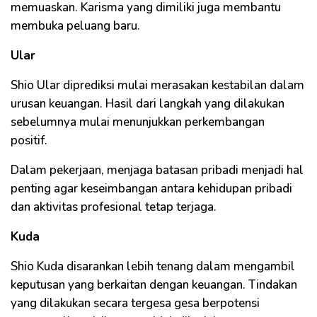
memuaskan. Karisma yang dimiliki juga membantu
membuka peluang baru.
Ular
Shio Ular diprediksi mulai merasakan kestabilan dalam
urusan keuangan. Hasil dari langkah yang dilakukan
sebelumnya mulai menunjukkan perkembangan
positif.
Dalam pekerjaan, menjaga batasan pribadi menjadi hal
penting agar keseimbangan antara kehidupan pribadi
dan aktivitas profesional tetap terjaga.
Kuda
Shio Kuda disarankan lebih tenang dalam mengambil
keputusan yang berkaitan dengan keuangan. Tindakan
yang dilakukan secara tergesa gesa berpotensi