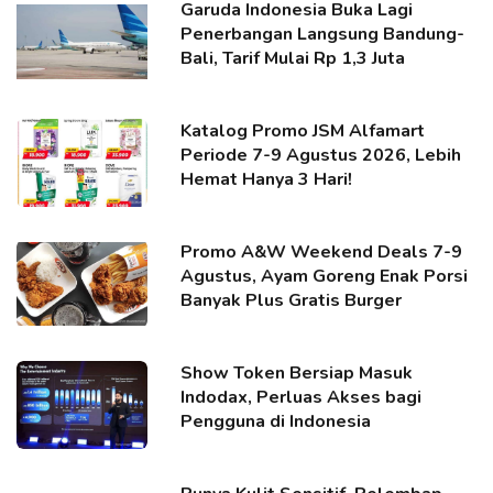
Garuda Indonesia Buka Lagi
Penerbangan Langsung Bandung-
Bali, Tarif Mulai Rp 1,3 Juta
Katalog Promo JSM Alfamart
Periode 7-9 Agustus 2026, Lebih
Hemat Hanya 3 Hari!
Promo A&W Weekend Deals 7-9
Agustus, Ayam Goreng Enak Porsi
Banyak Plus Gratis Burger
Show Token Bersiap Masuk
Indodax, Perluas Akses bagi
Pengguna di Indonesia