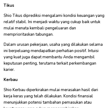
Tikus
Shio Tikus diprediksi mengalami kondisi keuangan yang
relatif stabil. Ini menjadi waktu yang cukup baik untuk
mulai menata kembali pengeluaran dan
memprioritaskan tabungan.
Dalam urusan pekerjaan, usaha yang dilakukan selama
ini berpeluang mendapatkan perhatian positif. Intuisi
yang kuat juga dapat membantu Anda mengambil
keputusan penting, terutama terkait perkembangan
karier.
Kerbau
Shio Kerbau diperkirakan mulai merasakan hasil dari
kerja keras yang telah dilakukan. Kondisi finansial
menunjukkan potensi tambahan pemasukan atau