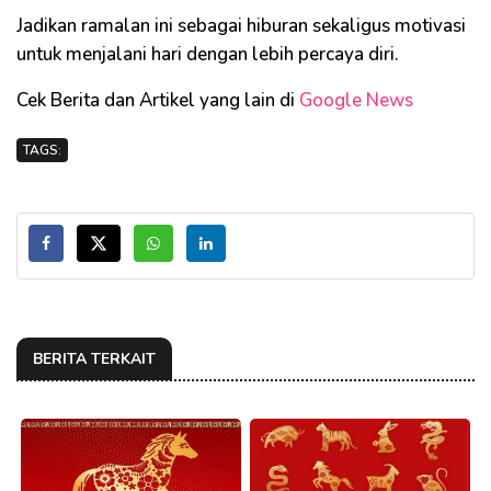
Jadikan ramalan ini sebagai hiburan sekaligus motivasi
untuk menjalani hari dengan lebih percaya diri.
Cek Berita dan Artikel yang lain di
Google News
TAGS:
BERITA TERKAIT