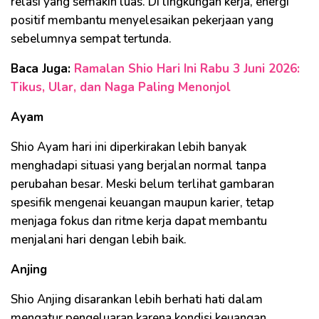
relasi yang semakin luas. Di lingkungan kerja, energi
positif membantu menyelesaikan pekerjaan yang
sebelumnya sempat tertunda.
Baca Juga:
Ramalan Shio Hari Ini Rabu 3 Juni 2026:
Tikus, Ular, dan Naga Paling Menonjol
Ayam
Shio Ayam hari ini diperkirakan lebih banyak
menghadapi situasi yang berjalan normal tanpa
perubahan besar. Meski belum terlihat gambaran
spesifik mengenai keuangan maupun karier, tetap
menjaga fokus dan ritme kerja dapat membantu
menjalani hari dengan lebih baik.
Anjing
Shio Anjing disarankan lebih berhati hati dalam
mengatur pengeluaran karena kondisi keuangan