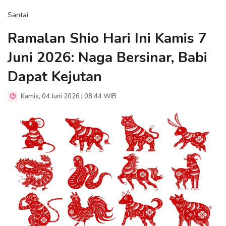
Santai
Ramalan Shio Hari Ini Kamis 7
Juni 2026: Naga Bersinar, Babi
Dapat Kejutan
Kamis, 04 Juni 2026 | 08:44 WIB