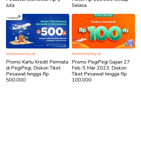
Juta
Selasa
momsmoney.id
momsmoney.id
Promo Kartu Kredit Permata
Promo PegiPegi Gajian 27
di PegiPegi, Diskon Tiket
Feb-5 Mar 2023, Diskon
Pesawat hingga Rp
Tiket Pesawat hingga Rp
500.000
100.000