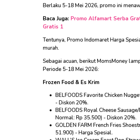
Berlaku 5-18 Mei 2026, promo ini menaw
Baca Juga:
Promo Alfamart Serba Grati
Gratis 1
Tentunya, Promo Indomaret Harga Spesia
murah.
Sebagai acuan, berikut MomsMoney lamp
Periode 5-18 Mei 2026:
Frozen Food & Es Krim
BELFOODS Favorite Chicken Nugget
- Diskon 20%
.
BELFOODS Royal Cheese Sausage/Be
Normal: Rp 35.500) - Diskon 20%
.
GOLDEN FARM French Fries Shoestr
51.900) - Harga Spesial
.