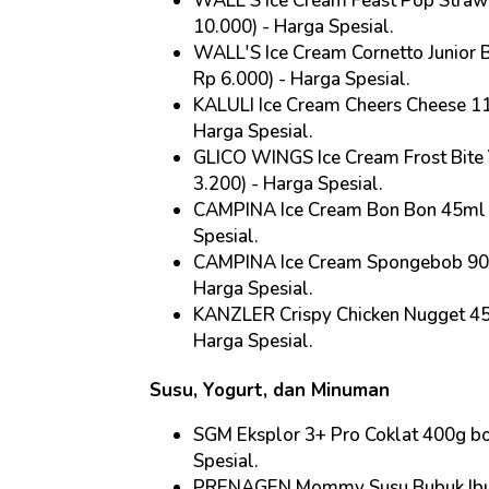
WALL'S Ice Cream Feast Pop Straw
10.000) - Harga Spesial
.
WALL'S Ice Cream Cornetto Junior 
Rp 6.000) - Harga Spesial
.
KALULI Ice Cream Cheers Cheese 11
Harga Spesial
.
GLICO WINGS Ice Cream Frost Bite 
3.200) - Harga Spesial
.
CAMPINA Ice Cream Bon Bon 45ml p
Spesial
.
CAMPINA Ice Cream Spongebob 90/7
Harga Spesial
.
KANZLER Crispy Chicken Nugget 450
Harga Spesial
.
Susu, Yogurt, dan Minuman
SGM Eksplor 3+ Pro Coklat 400g bo
Spesial
.
PRENAGEN Mommy Susu Bubuk Ibu H