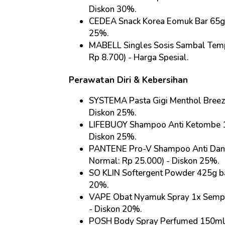
Diskon 30%
.
CEDEA Snack Korea Eomuk Bar 65g p
25%
.
MABELL Singles Sosis Sambal Temp
Rp 8.700) - Harga Spesial
.
Perawatan Diri & Kebersihan
SYSTEMA Pasta Gigi Menthol Breeze
Diskon 25%
.
LIFEBUOY Shampoo Anti Ketombe 17
Diskon 25%
.
PANTENE Pro-V Shampoo Anti Dandr
Normal: Rp 25.000) - Diskon 25%
.
SO KLIN Softergent Powder 425g ba
20%
.
VAPE Obat Nyamuk Spray 1x Sempro
- Diskon 20%
.
POSH Body Spray Perfumed 150ml k