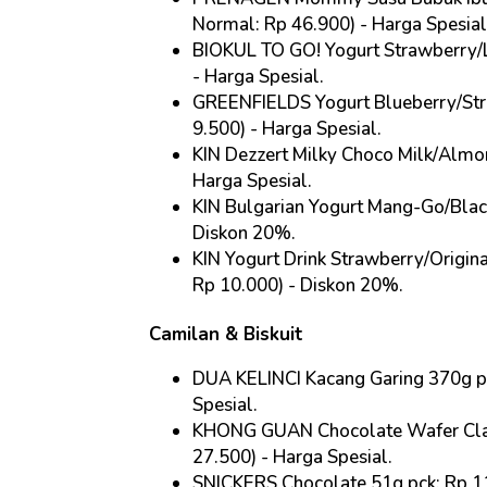
Normal: Rp 46.900) - Harga Spesial
BIOKUL TO GO! Yogurt Strawberry/L
- Harga Spesial
.
GREENFIELDS Yogurt Blueberry/Str
9.500) - Harga Spesial
.
KIN Dezzert Milky Choco Milk/Almo
Harga Spesial
.
KIN Bulgarian Yogurt Mang-Go/Blac
Diskon 20%
.
KIN Yogurt Drink Strawberry/Origin
Rp 10.000) - Diskon 20%
.
Camilan & Biskuit
DUA KELINCI Kacang Garing 370g pc
Spesial
.
KHONG GUAN Chocolate Wafer Clas
27.500) - Harga Spesial
.
SNICKERS Chocolate 51g pck: Rp 11