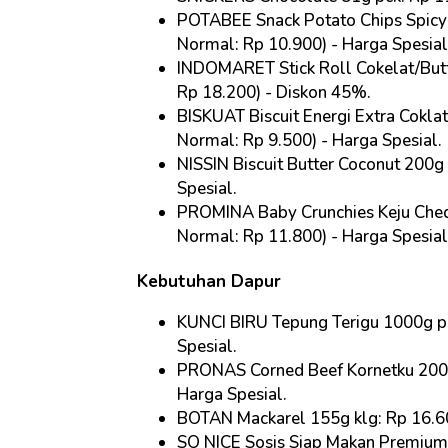
POTABEE Snack Potato Chips Spicy
Normal: Rp 10.900) - Harga Spesial
INDOMARET Stick Roll Cokelat/But
Rp 18.200) - Diskon 45%
.
BISKUAT Biscuit Energi Extra Coklat
Normal: Rp 9.500) - Harga Spesial
.
NISSIN Biscuit Butter Coconut 200g
Spesial
.
PROMINA Baby Crunchies Keju Ched
Normal: Rp 11.800) - Harga Spesial
Kebutuhan Dapur
KUNCI BIRU Tepung Terigu 1000g pc
Spesial
.
PRONAS Corned Beef Kornetku 200g
Harga Spesial
.
BOTAN Mackarel 155g klg: Rp 16.60
SO NICE Sosis Siap Makan Premium 