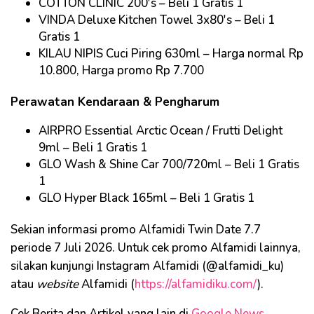
COTTON CLINIC 200's – Beli 1 Gratis 1
VINDA Deluxe Kitchen Towel 3x80's – Beli 1
Gratis 1
KILAU NIPIS Cuci Piring 630ml – Harga normal Rp
10.800, Harga promo Rp 7.700
Perawatan Kendaraan & Pengharum
AIRPRO Essential Arctic Ocean / Frutti Delight
9ml – Beli 1 Gratis 1
GLO Wash & Shine Car 700/720ml – Beli 1 Gratis
1
GLO Hyper Black 165ml – Beli 1 Gratis 1
Sekian informasi promo Alfamidi Twin Date 7.7
periode 7 Juli 2026. Untuk cek promo Alfamidi lainnya,
silakan kunjungi Instagram Alfamidi (@alfamidi_ku)
atau
website
Alfamidi (
https://alfamidiku.com/
).
Cek Berita dan Artikel yang lain di
Google News