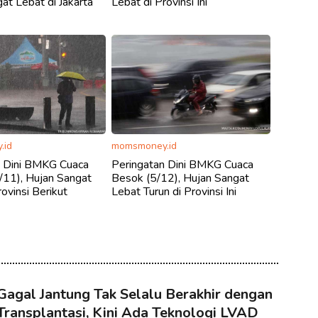
at Lebat di Jakarta
Lebat di Provinsi Ini
.id
momsmoney.id
n Dini BMKG Cuaca
Peringatan Dini BMKG Cuaca
/11), Hujan Sangat
Besok (5/12), Hujan Sangat
ovinsi Berikut
Lebat Turun di Provinsi Ini
Gagal Jantung Tak Selalu Berakhir dengan
Transplantasi, Kini Ada Teknologi LVAD