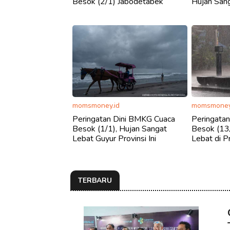
Besok (2/1) Jabodetabek
Hujan Sang
momsmoney.id
momsmoney
Peringatan Dini BMKG Cuaca
Peringata
Besok (1/1), Hujan Sangat
Besok (13
Lebat Guyur Provinsi Ini
Lebat di Pr
TERBARU