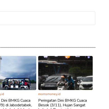
.id
momsmoney.id
n Dini BMKG Cuaca
Peringatan Dini BMKG Cuaca
9) di Jabodetabek,
Besok (3/11), Hujan Sangat