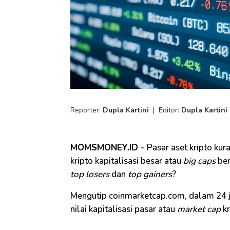
Reporter:
Dupla Kartini
|
Editor:
Dupla Kartini
MOMSMONEY.ID -
Pasar aset kripto kur
kripto kapitalisasi besar atau
big caps
ber
top losers
dan
top gainers
?
Mengutip coinmarketcap.com, dalam 24 ja
nilai kapitalisasi pasar atau
market cap
k