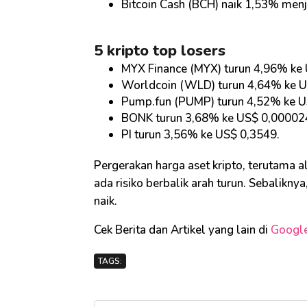
Bitcoin Cash (BCH) naik 1,53% men
5 kripto top losers
MYX Finance (MYX) turun 4,96% ke 
Worldcoin (WLD) turun 4,64% ke U
Pump.fun (PUMP) turun 4,52% ke U
BONK turun 3,68% ke US$ 0,00002
PI turun 3,56% ke US$ 0,3549.
Pergerakan harga aset kripto, terutama al
ada risiko berbalik arah turun. Sebalikny
naik.
Cek Berita dan Artikel yang lain di
Googl
TAGS: