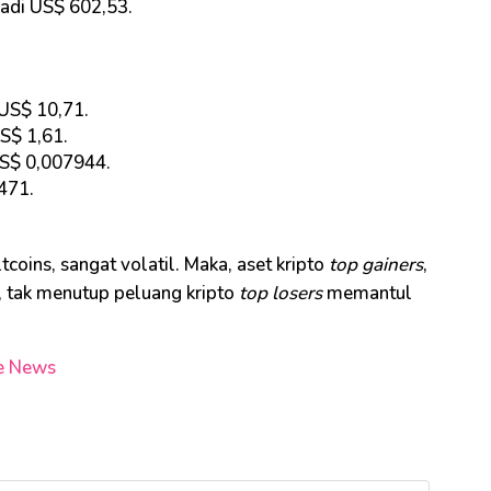
jadi US$ 602,53.
US$ 10,71.
S$ 1,61.
S$ 0,007944.
471.
tcoins, sangat volatil. Maka, aset kripto
top gainers
,
a, tak menutup peluang kripto
top losers
memantul
e News