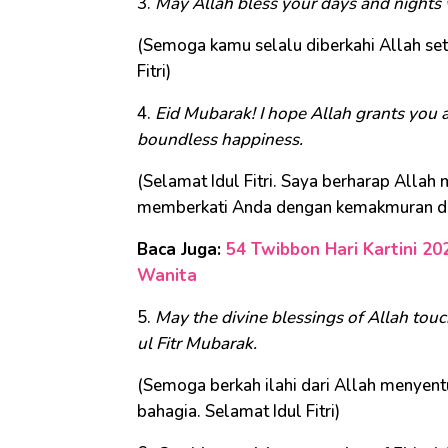
3.
May Allah bless your days and nights w
(Semoga kamu selalu diberkahi Allah set
Fitri)
4.
Eid Mubarak! I hope Allah grants you a
boundless happiness.
(Selamat Idul Fitri. Saya berharap Alla
memberkati Anda dengan kemakmuran dan
Baca Juga:
54 Twibbon Hari Kartini 20
Wanita
5.
May the divine blessings of Allah touch
ul Fitr Mubarak.
(Semoga berkah ilahi dari Allah menyen
bahagia. Selamat Idul Fitri)