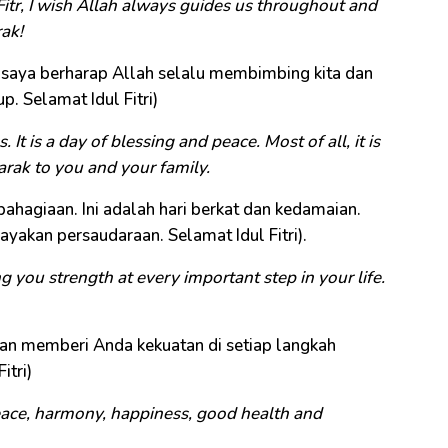
Fitr, I wish Allah always guides us throughout and
rak!
i, saya berharap Allah selalu membimbing kita dan
. Selamat Idul Fitri)
s. It is a day of blessing and peace. Most of all, it is
arak to you and your family.
bahagiaan. Ini adalah hari berkat dan kedamaian.
rayakan persaudaraan. Selamat Idul Fitri).
 you strength at every important step in your life.
an memberi Anda kekuatan di setiap langkah
itri)
eace, harmony, happiness, good health and