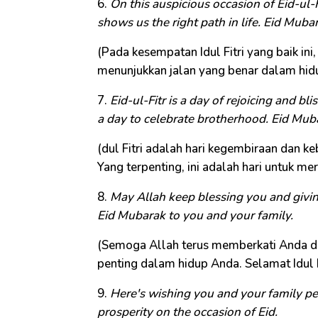
6.
On this auspicious occasion of Eid-ul-
shows us the right path in life. Eid Muba
(Pada kesempatan Idul Fitri yang baik in
menunjukkan jalan yang benar dalam hidup
7.
Eid-ul-Fitr is a day of rejoicing and blis
a day to celebrate brotherhood. Eid Mub
(dul Fitri adalah hari kegembiraan dan ke
Yang terpenting, ini adalah hari untuk me
8.
May Allah keep blessing you and giving
Eid Mubarak to you and your family.
(Semoga Allah terus memberkati Anda d
penting dalam hidup Anda. Selamat Idul F
9.
Here's wishing you and your family p
prosperity on the occasion of Eid.