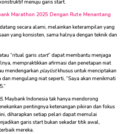
struktif menuju garis start.
ybank Marathon 2025 Dengan Rute Menantang
datang secara alami, melainkan keterampilan yang
asaan yang konsisten, sama halnya dengan teknik dan
atau “ritual garis
start
” dapat membantu menjaga
lnya, mempraktikkan afirmasi dan penetapan niat
atau mendengarkan
playlist
khusus untuk menciptakan
 dan mengulang niat seperti, “Saya akan menikmati
5.”
5
, Maybank Indonesia tak hanya mendorong
 menekankan pentingnya ketenangan pikiran dan fokus
i, diharapkan setiap pelari dapat memulai
dikan garis start bukan sekadar titik awal,
erbaik mereka.