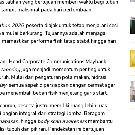
as latihan yang bertujuan memberi waktu bagi tubuh
ap tampil maksimal pada hari perlombaan.
thon 2025
, peserta diajak untuk tetap menjalani sesi
inya mulai berkurang. Tujuannya adalah menjaga
 memastikan performa fisik tetap stabil hingga hari
tihan, Head Corporate Communications Maybank
e
tapering
juga menjadi momentum penting untuk
uh. Mulai dari pengaturan pola makan, hidrasi
day
, semua aspek dipersiapkan dengan cermat agar
a menambah beban fisik menjelang garis start.
nurun, peserta justru memiliki ruang lebih luas
bagian integral dari strategi lomba. Beragam
rnapasan
, hingga
body scan awareness
membantu
si tubuh dan pikiran. Pendekatan ini bertujuan