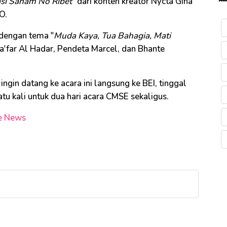
asi Saham No Ribet
" dari konten kreator Nycta Gina
DO.
dengan tema "
Muda Kaya, Tua Bahagia, Mati
a'far Al Hadar, Pendeta Marcel, dan Bhante
 ingin datang ke acara ini langsung ke BEI, tinggal
satu kali untuk dua hari acara CMSE sekaligus.
e News