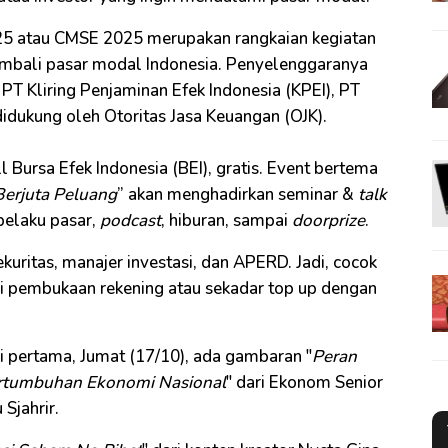
25 atau CMSE 2025 merupakan rangkaian kegiatan
kembali pasar modal Indonesia. Penyelenggaranya
, PT Kliring Penjaminan Efek Indonesia (KPEI), PT
 didukung oleh Otoritas Jasa Keuangan (OJK).
ll Bursa Efek Indonesia (BEI), gratis. Event bertema
Berjuta Peluang
” akan menghadirkan seminar &
talk
pelaku pasar,
podcast
, hiburan, sampai
doorprize
.
ekuritas, manajer investasi, dan APERD. Jadi, cocok
i pembukaan rekening atau sekadar top up dengan
ri pertama, Jumat (17/10), ada gambaran "
Peran
ertumbuhan Ekonomi Nasional
" dari Ekonom Senior
Sjahrir.