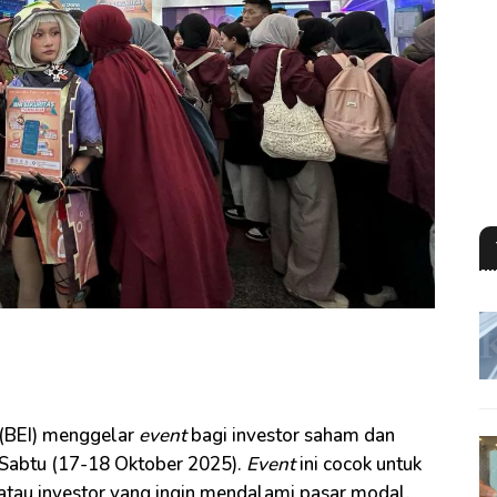
 (BEI) menggelar
event
bagi investor saham dan
n Sabtu (17-18 Oktober 2025).
Event
ini cocok untuk
atau investor yang ingin mendalami pasar modal.