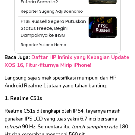
Euforia Semata?
Reporter Sugeng Adji Soenarso
FTSE Russell Segera Putuskan
Status Freeze, Begini
Dampaknya ke IHSG
Reporter Yuliana Hema
Baca Juga:
Daftar HP Infinix yang Kebagian Update
XOS 16, Fitur-fiturnya Mirip iPhone!
Langsung saja simak spesifikasi mumpuni dari HP
Android Realme 1 jutaan yang tahan banting:
1. Realme C51s
Realme C51s dilengkapi oleh IP54, layarnya masih
gunakan IPS LCD yang luas yakni 6.7 inci bersama
refresh
90 Hz. Sementara itu,
touch
sampling rate
180
Hz dan kecerahan mencapai 560 nit.