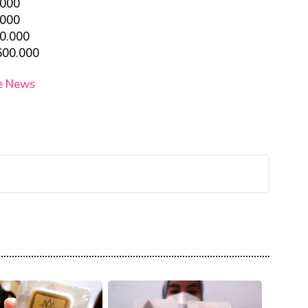
.000
.000
20.000
600.000
e News