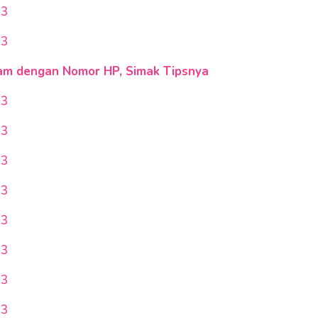
23
23
ram dengan Nomor HP, Simak Tipsnya
23
23
23
23
23
23
23
23