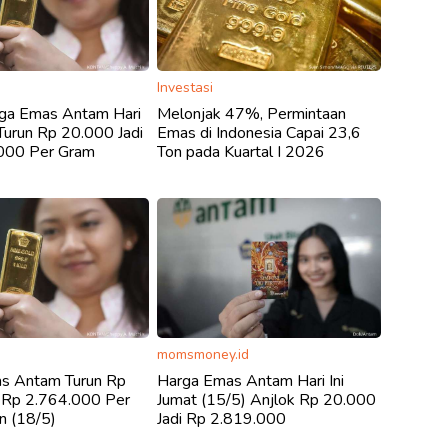
Investasi
rga Emas Antam Hari
Melonjak 47%, Permintaan
: Turun Rp 20.000 Jadi
Emas di Indonesia Capai 23,6
000 Per Gram
Ton pada Kuartal I 2026
momsmoney.id
s Antam Turun Rp
Harga Emas Antam Hari Ini
i Rp 2.764.000 Per
Jumat (15/5) Anjlok Rp 20.000
n (18/5)
Jadi Rp 2.819.000