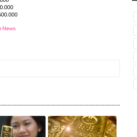
.000
20.000
600.000
e News