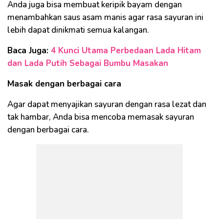
Anda juga bisa membuat keripik bayam dengan
menambahkan saus asam manis agar rasa sayuran ini
lebih dapat dinikmati semua kalangan.
Baca Juga:
4 Kunci Utama Perbedaan Lada Hitam
dan Lada Putih Sebagai Bumbu Masakan
Masak dengan berbagai cara
Agar dapat menyajikan sayuran dengan rasa lezat dan
tak hambar, Anda bisa mencoba memasak sayuran
dengan berbagai cara.