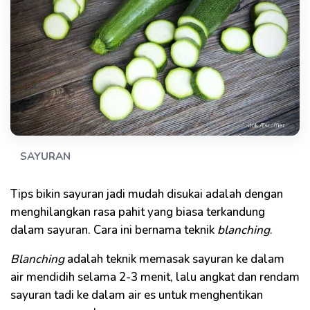
SAYURAN
Tips bikin sayuran jadi mudah disukai adalah dengan
menghilangkan rasa pahit yang biasa terkandung
dalam sayuran. Cara ini bernama teknik
blanching
.
Blanching
adalah teknik memasak sayuran ke dalam
air mendidih selama 2-3 menit, lalu angkat dan rendam
sayuran tadi ke dalam air es untuk menghentikan