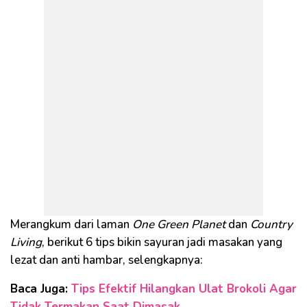
Merangkum dari laman
One Green Planet
dan
Country
Living
, berikut 6 tips bikin sayuran jadi masakan yang
lezat dan anti hambar, selengkapnya:
Baca Juga:
Tips Efektif Hilangkan Ulat Brokoli Agar
Tidak Termakan Saat Dimasak