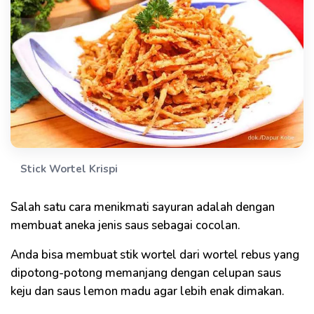
Stick Wortel Krispi
Salah satu cara menikmati sayuran adalah dengan
membuat aneka jenis saus sebagai cocolan.
Anda bisa membuat stik wortel dari wortel rebus yang
dipotong-potong memanjang dengan celupan saus
keju dan saus lemon madu agar lebih enak dimakan.