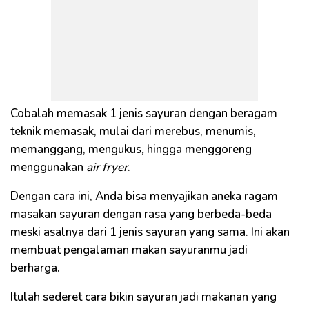
Cobalah memasak 1 jenis sayuran dengan beragam
teknik memasak, mulai dari merebus, menumis,
memanggang, mengukus
,
hingga menggoreng
menggunakan
air fryer
.
Dengan cara ini, Anda bisa menyajikan aneka ragam
masakan sayuran dengan rasa yang berbeda-beda
meski asalnya dari 1 jenis sayuran yang sama. Ini akan
membuat pengalaman makan sayuranmu jadi
berharga.
Itulah sederet cara bikin sayuran jadi makanan yang