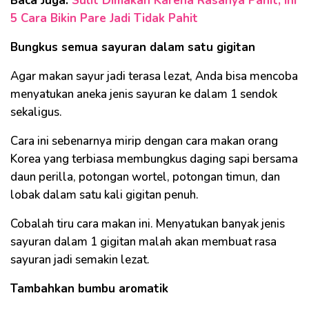
Baca Juga:
Sulit Dimakan Karena Rasanya Pahit, Ini
5 Cara Bikin Pare Jadi Tidak Pahit
Bungkus semua sayuran dalam satu gigitan
Agar makan sayur jadi terasa lezat, Anda bisa mencoba
menyatukan aneka jenis sayuran ke dalam 1 sendok
sekaligus.
Cara ini sebenarnya mirip dengan cara makan orang
Korea yang terbiasa membungkus daging sapi bersama
daun perilla, potongan wortel, potongan timun, dan
lobak dalam satu kali gigitan penuh.
Cobalah tiru cara makan ini. Menyatukan banyak jenis
sayuran dalam 1 gigitan malah akan membuat rasa
sayuran jadi semakin lezat.
Tambahkan bumbu aromatik