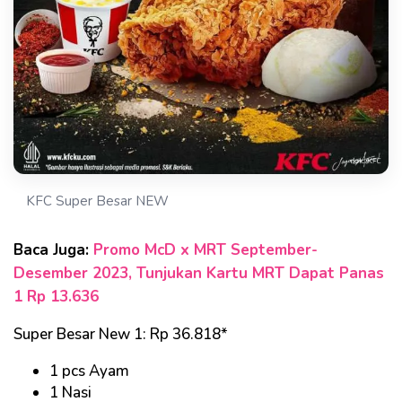
KFC Super Besar NEW
Baca Juga:
Promo McD x MRT September-
Desember 2023, Tunjukan Kartu MRT Dapat Panas
1 Rp 13.636
Super Besar New 1: Rp 36.818*
1 pcs Ayam
1 Nasi