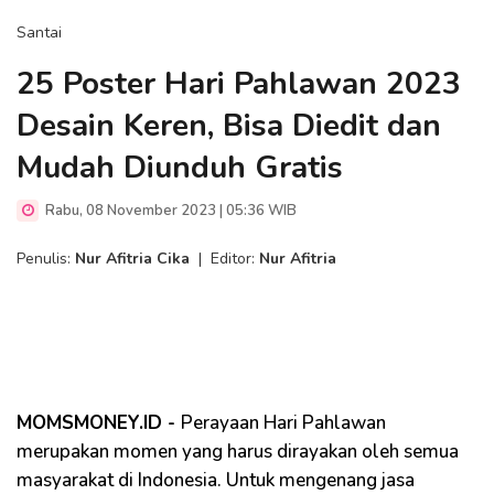
Santai
25 Poster Hari Pahlawan 2023
Desain Keren, Bisa Diedit dan
Mudah Diunduh Gratis
Rabu, 08 November 2023 | 05:36 WIB
Penulis:
Nur Afitria Cika
|
Editor:
Nur Afitria
MOMSMONEY.ID -
Perayaan Hari Pahlawan
merupakan momen yang harus dirayakan oleh semua
masyarakat di Indonesia. Untuk mengenang jasa