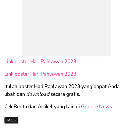
Link poster Hari Pahlawan 2023
Link poster Hari Pahlawan 2023
Itulah poster Hari Pahlawan 2023 yang dapat Anda
ubah dan
download
secara gratis.
Cek Berita dan Artikel yang lain di
Google News
TAGS: