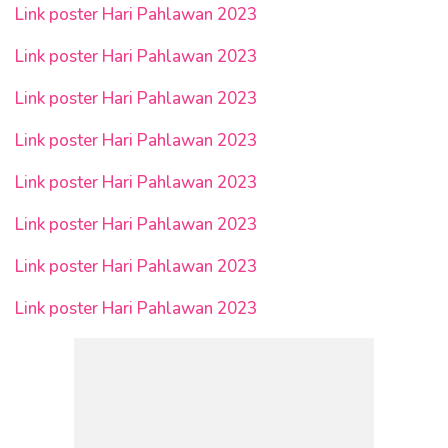
Link poster Hari Pahlawan 2023
Link poster Hari Pahlawan 2023
Link poster Hari Pahlawan 2023
Link poster Hari Pahlawan 2023
Link poster Hari Pahlawan 2023
Link poster Hari Pahlawan 2023
Link poster Hari Pahlawan 2023
Link poster Hari Pahlawan 2023