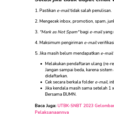
1. Pastikan
e-mail
tidak salah penulisan.
2. Mengecek inbox, promotion, spam, junk
3.
"Mark as Not Spam"
bagi
e-mail
yang 
4. Maksimum pengiriman
e-mail
verifika
5. Jika masih belum mendapatkan
e-mail
Melakukan pendaftaran ulang (re-re
Jangan sampai beda, karena sistem 
didaftarkan.
Cek secara berkala folder
e-mail
, i
Jika kendala masih sama setelah 1 
Bersama BUMN.
Baca Juga:
UTBK-SNBT 2023 Gelombang
Pelaksanaannya