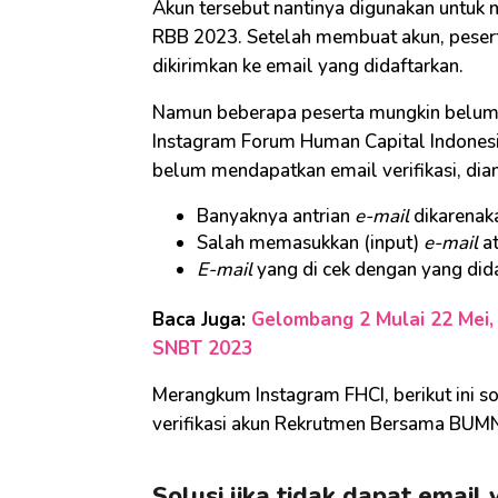
Akun tersebut nantinya digunakan untuk 
RBB 2023. Setelah membuat akun, pese
dikirimkan ke email yang didaftarkan.
Namun beberapa peserta mungkin belu
Instagram Forum Human Capital Indonesi
belum mendapatkan email verifikasi, dia
Banyaknya antrian
e-mail
dikarenaka
Salah memasukkan (input)
e-mail
at
E-mail
yang di cek dengan yang did
Baca Juga:
Gelombang 2 Mulai 22 Mei,
SNBT 2023
Merangkum Instagram FHCI, berikut ini s
verifikasi akun Rekrutmen Bersama BUM
Solusi jika tidak dapat email