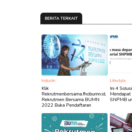
BERITA TERKAIT
Industri
Lifestyle
Klik
Ini 4 Solus
Rekrutmenbersama.fhcibumn.id,
Mendapat 
Rekrutmen Bersama BUMN
SNPMB unt
2022 Buka Pendaftaran